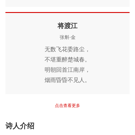
月涌冰轮出，
涛翻雪阵来。
无机同海客，
将渡江
鸥鸟莫相猜。
张斛·金
无数飞花委路尘，
不堪重醉楚城春。
明朝回首江南岸，
烟雨昏昏不见人。
点击查看更多
诗人介绍