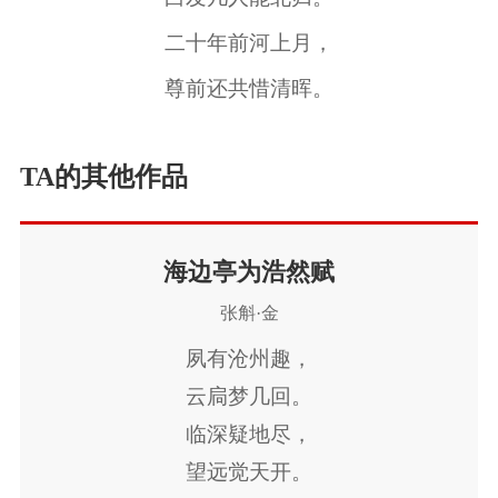
二十年前河上月，
尊前还共惜清晖。
TA的其他作品
海边亭为浩然赋
张斛·金
夙有沧州趣，
云扃梦几回。
临深疑地尽，
望远觉天开。