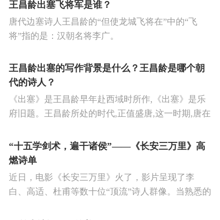
王昌龄出塞飞将军是谁？
唐代边塞诗人王昌龄的“但使龙城飞将在”中的“飞
将”指的是：汉朝名将李广。
王昌龄出塞的写作背景是什么？王昌龄是哪个朝
代的诗人？
《出塞》是王昌龄早年赴西域时所作,《出塞》是乐
府旧题。王昌龄所处的时代,正值盛唐,这一时期,唐在
对外战争中屡屡取胜,全民族的自信心极强,边塞诗人
的作品中,多能体现一种慷慨激昂的向上精神,和克敌
“十五学剑术，遍干诸侯”——《长安三万里》高
制胜的强烈自信。 同时,频繁的边塞战争,也使人民不
燃诗单
堪重负,渴望和平,《出塞》正是反映了人民的这种和
近日，电影《长安三万里》火了，影片呈现了李
平愿望。
白、高适、杜甫等数十位“顶流”诗人群像。当熟悉的
唐诗在耳畔响起，很多观众直呼“血脉觉醒”，电影共