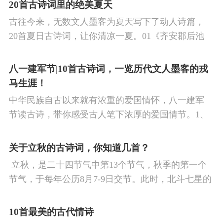
涉及48首诗词，你会背几首？快来（预）习。
20首古诗词里的绝美夏天
古往今来，无数文人墨客为夏天写下了动人诗篇，
20首夏日古诗词，让你清凉一夏。01《齐安郡后池
绝句》唐·杜牧菱透浮萍绿锦池，夏莺千啭弄蔷薇。
尽日无人看微雨，鸳鸯相对浴红衣。
八一建军节|10首古诗词，一览历代文人墨客的戎
马生涯！
中华民族自古以来就有浓重的爱国情怀，八一建军
节读古诗，带你感受古人笔下浓厚的爱国情节。1、
《破阵子·为陈同甫赋壮词以寄之》辛弃疾醉里挑灯
看剑，梦回吹角连营。八百里分麾下炙，五十弦翻
关于立秋的古诗词，你知道几首？
塞外声，沙场秋点兵。
​ 立秋，是二十四节气中第13个节气，秋季的第一个
节气，于每年公历8月7-9日交节。此时，北斗七星的
斗柄指向西南，太阳到达黄经135°。二十四节气反映
了四时“气”的变化，立秋是阳气渐收、阴气渐长，由
10首最美的古代情诗