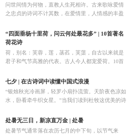
阳盛逐渐转变为阴盛的节点。
问世间情为何物，直教人生死相许。古来歌咏爱情
之忠贞的诗词不计其数，在爱情里，人情感的丰盈
曼妙，谨小慎微，惆怅难解与哀怨凄美均在诗人的
笔下生辉。10首绝美的爱情古诗词，与你一起感受
“四面垂杨十里荷，问云何处最花多” | 10首著名
情之幽微，爱之可贵。
荷花诗
荷，别名：芙蓉，莲，菡萏，芙蕖，自古以来就是
君子和气节高雅的代表。古人今人都宠爱荷。10首
古诗词，带你感受文字里的荷香幽韵。1、《小池》
杨万里泉眼无声惜细流，树阴照水爱晴柔。
七夕 | 在古诗词中读懂中国式浪漫
“银烛秋光冷画屏，轻罗小扇扑流萤。天阶夜色凉如
水，卧看牵牛织女星。”当我们读到杜牧这优美的诗
句，自然就想起牛郎织女鹊桥相会的动人传说。“迢
迢牵牛星，皎皎河汉女。
处暑无三日，新凉直万金 | 处暑
处暑节气通常落在农历七月的中下旬，以节气来