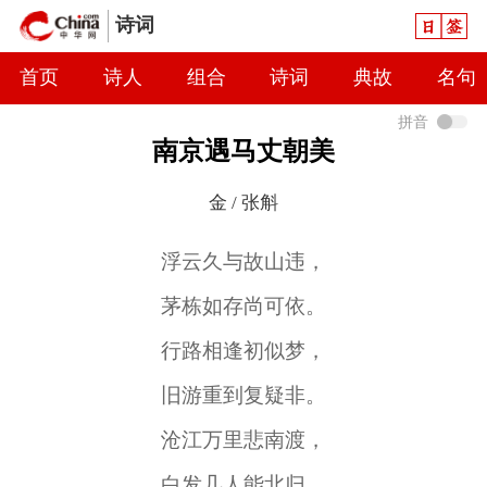
日签
诗词
首页
诗人
组合
诗词
典故
名句
拼音
南京遇马丈朝美
金 / 张斛
浮云久与故山违，
茅栋如存尚可依。
行路相逢初似梦，
旧游重到复疑非。
沧江万里悲南渡，
白发几人能北归。