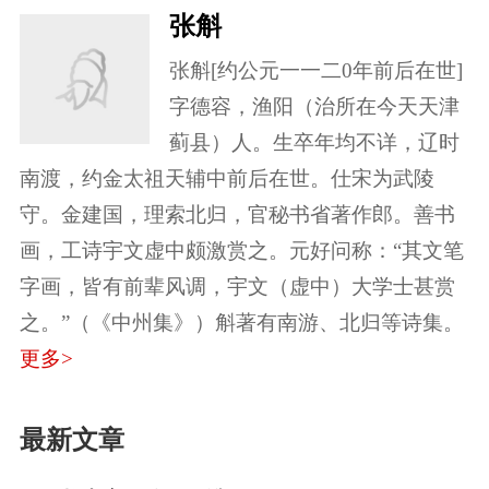
张斛
张斛[约公元一一二0年前后在世]
字德容，渔阳（治所在今天天津
蓟县）人。生卒年均不详，辽时
南渡，约金太祖天辅中前后在世。仕宋为武陵
守。金建国，理索北归，官秘书省著作郎。善书
画，工诗宇文虚中颇激赏之。元好问称：“其文笔
字画，皆有前辈风调，宇文（虚中）大学士甚赏
之。”（《中州集》）斛著有南游、北归等诗集。
更多>
最新文章