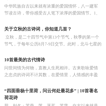
中华民族自古以来就有浓重的爱国情怀，八一建军
节读古诗，带你感受古人笔下浓厚的爱国情节。1、
《破阵子·为陈同甫赋壮词以寄之》辛弃疾醉里挑灯
看剑，梦回吹角连营。八百里分麾下炙，五十弦翻
关于立秋的古诗词，你知道几首？
塞外声，沙场秋点兵。
​ 立秋，是二十四节气中第13个节气，秋季的第一个
节气，于每年公历8月7-9日交节。此时，北斗七星的
斗柄指向西南，太阳到达黄经135°。二十四节气反映
了四时“气”的变化，立秋是阳气渐收、阴气渐长，由
10首最美的古代情诗
阳盛逐渐转变为阴盛的节点。
问世间情为何物，直教人生死相许。古来歌咏爱情
之忠贞的诗词不计其数，在爱情里，人情感的丰盈
曼妙，谨小慎微，惆怅难解与哀怨凄美均在诗人的
笔下生辉。10首绝美的爱情古诗词，与你一起感受
“四面垂杨十里荷，问云何处最花多” | 10首著名
情之幽微，爱之可贵。
荷花诗
荷，别名：芙蓉，莲，菡萏，芙蕖，自古以来就是