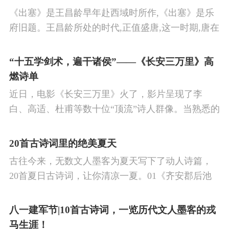
《出塞》是王昌龄早年赴西域时所作,《出塞》是乐
府旧题。王昌龄所处的时代,正值盛唐,这一时期,唐在
对外战争中屡屡取胜,全民族的自信心极强,边塞诗人
的作品中,多能体现一种慷慨激昂的向上精神,和克敌
“十五学剑术，遍干诸侯”——《长安三万里》高
制胜的强烈自信。 同时,频繁的边塞战争,也使人民不
燃诗单
堪重负,渴望和平,《出塞》正是反映了人民的这种和
近日，电影《长安三万里》火了，影片呈现了李
平愿望。
白、高适、杜甫等数十位“顶流”诗人群像。当熟悉的
唐诗在耳畔响起，很多观众直呼“血脉觉醒”，电影共
涉及48首诗词，你会背几首？快来（预）习。
20首古诗词里的绝美夏天
古往今来，无数文人墨客为夏天写下了动人诗篇，
20首夏日古诗词，让你清凉一夏。01《齐安郡后池
绝句》唐·杜牧菱透浮萍绿锦池，夏莺千啭弄蔷薇。
尽日无人看微雨，鸳鸯相对浴红衣。
八一建军节|10首古诗词，一览历代文人墨客的戎
马生涯！