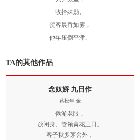
收拾殊勋。
贺客晨香如雾，
他年压倒平津。
TA的其他作品
念奴娇 九日作
蔡松年·金
倦游老眼，
放闲身、管领黄花三日。
客子秋多茅舍外，