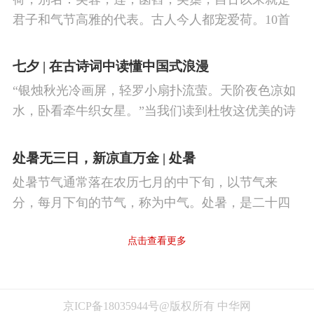
君子和气节高雅的代表。古人今人都宠爱荷。10首
古诗词，带你感受文字里的荷香幽韵。1、《小池》
杨万里泉眼无声惜细流，树阴照水爱晴柔。
七夕 | 在古诗词中读懂中国式浪漫
“银烛秋光冷画屏，轻罗小扇扑流萤。天阶夜色凉如
水，卧看牵牛织女星。”当我们读到杜牧这优美的诗
句，自然就想起牛郎织女鹊桥相会的动人传说。“迢
迢牵牛星，皎皎河汉女。
处暑无三日，新凉直万金 | 处暑
处暑节气通常落在农历七月的中下旬，以节气来
分，每月下旬的节气，称为中气。处暑，是二十四
节气中的第十四个节气。处暑，即为“出暑”，是炎热
点击查看更多
离开的意思。处暑时节，气温逐渐下降，暑气渐
消。
京ICP备18035944号@版权所有 中华网