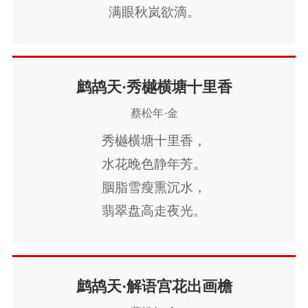
满眼秋岚欲滴。
泽国清霜，
澄江爽气，
染出千林赤。
鹧鸪天·秀樾横塘十里香
感时怀古，
蔡松年·金
酒前一笑都释。
秀樾横塘十里香，
千古栗里高情，
水花晚色静年芳。
雄豪割据，
胭脂雪瘦熏沉水，
戏马空陈迹。
翡翠盘高走夜光。
醉里谁能知许事，
山黛远，
俯仰人间今昔。
月波长，
三弄胡床，
暮云秋影蘸潇湘。
鹧鸪天·解语宫花出画檐
九层飞观，
醉魂应逐凌波梦，