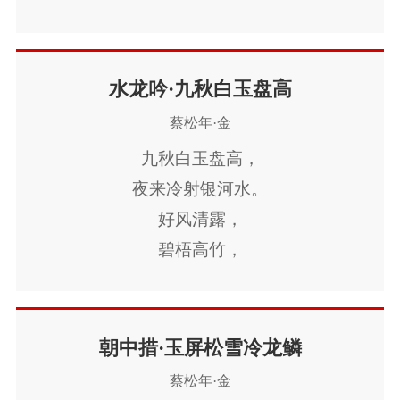
几度梨花寒食。
花萼霓裳，
沈香水调，
水龙吟·九秋白玉盘高
一串骊珠湿。
蔡松年·金
九天飞上，
九秋白玉盘高，
叫云遏断筝笛。
夜来冷射银河水。
老子陶写平生，
好风清露，
清音裂耳，
碧梧高竹，
觉庾愁都释。
нн凉气。
淡淡长空今古梦，
女手香纤，
只有此声难得。
一山黄菊，
朝中措·玉屏松雪冷龙鳞
湓浦心情，
半青橙子。
蔡松年·金
落花时节，