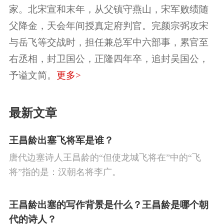
家。北宋宣和末年，从父镇守燕山，宋军败绩随
卷澄江醉。
父降金，天会年间授真定府判官。完颜宗弼攻宋
与岳飞等交战时，担任兼总军中六部事，累官至
右丞相，封卫国公，正隆四年卒，追封吴国公，
予谥文简。
更多>
最新文章
王昌龄出塞飞将军是谁？
唐代边塞诗人王昌龄的“但使龙城飞将在”中的“飞
将”指的是：汉朝名将李广。
王昌龄出塞的写作背景是什么？王昌龄是哪个朝
代的诗人？