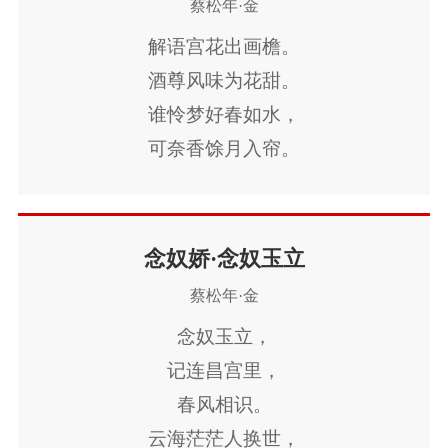
蔡松年·金
唤取穿云笛。
分付西风此夜凉。
凉蟾有意，
解语宫花出画檐。
为人点破空碧。
酒尊风味为花甜。
谁怜梦好春如水，
可奈香馀月入帘。
春漫漫，
酒厌厌。
曲终新恨到眉尖。
念奴娇·念奴玉立
此生愿化双琼柱，
蔡松年·金
得近春风暖玉
念奴玉立，
记连昌宫里，
春风相识。
云海茫茫人换世，