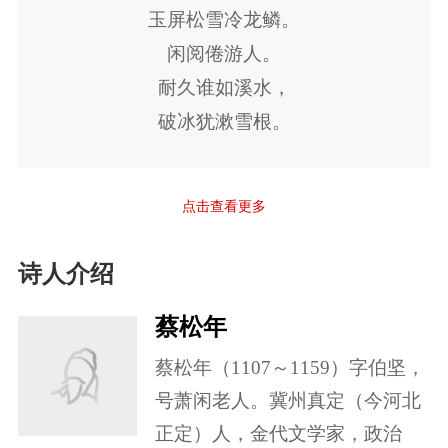
趁鹅儿新酒，
还对天涯客。
玉屏松雪冷龙鳞。
?
春温玉碗，
闲阅倦游人。
云漉雪，
一声洗尽冰雪。
耐久谁如溪水，
一年好、君须记。
破冰犹漱雪根。
我走天东万里。
三年俗驾，
笑归来、山川良是。
千钟厚禄，
沙鸥远浦，
点击查看更多
心负天真。
野麋丰草，
说与苍烟空翠，
诗人介绍
唯便适意。
未忘藜杖纶巾。
但愿当歌，
蔡松年
月光常共，
蔡松年（1107～1159）字伯坚，
金樽摇曳。
号萧闲老人。冀州真定（今河北
听穿云声里，
正定）人，金代文学家，政治
惊人秀句，