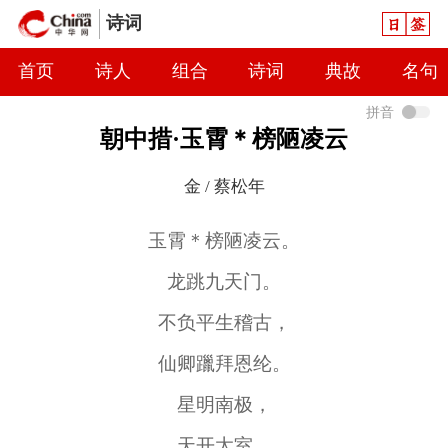
日签
诗词
首页
诗人
组合
诗词
典故
名句
拼音
朝中措·玉霄＊榜陋凌云
金 / 蔡松年
玉霄＊榜陋凌云。
龙跳九天门。
不负平生稽古，
仙卿躐拜恩纶。
星明南极，
天开太室，