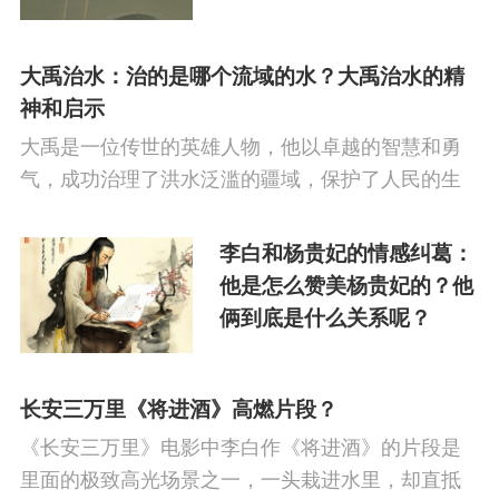
的诗歌作品在中国文学史上占有重要地位。李白曾
城子·乙卯正月二十日夜记
经写过一首诗赠孟浩然：《赠孟浩然》李白吾爱孟
梦》写作背景介绍
夫子，风流天下闻。红颜弃轩冕，白首卧松云。
大禹治水：治的是哪个流域的水？大禹治水的精
神和启示
大禹是一位传世的英雄人物，他以卓越的智慧和勇
气，成功治理了洪水泛滥的疆域，保护了人民的生
命和财产。大禹治水的故事不仅仅是一个具体的历
史事件，更是一种精神和启示，对于今天的社会和
李白和杨贵妃的情感纠葛：
个人都具有深远的意义。大禹治水的地域大禹治水
他是怎么赞美杨贵妃的？他
的地域主要是中国古代的中原地区，也就是黄河流
俩到底是什么关系呢？
域。黄河是中国最大的河流之一，同时也是中国最
富有灌溉资源的一条河流。
长安三万里《将进酒》高燃片段？
《长安三万里》电影中李白作《将进酒》的片段是
里面的极致高光场景之一，一头栽进水里，却直抵