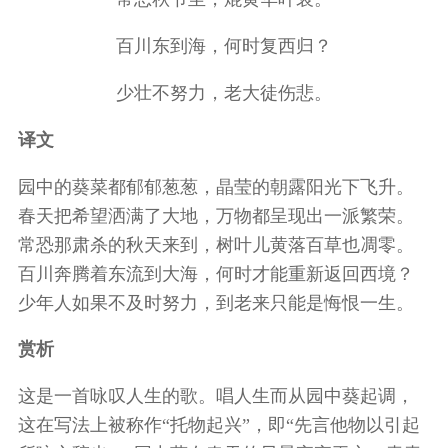
百川东到海，何时复西归？
少壮不努力，老大徒伤悲。
译文
园中的葵菜都郁郁葱葱，晶莹的朝露阳光下飞升。
春天把希望洒满了大地，万物都呈现出一派繁荣。
常恐那肃杀的秋天来到，树叶儿黄落百草也凋零。
百川奔腾着东流到大海，何时才能重新返回西境？
少年人如果不及时努力，到老来只能是悔恨一生。
赏析
这是一首咏叹人生的歌。唱人生而从园中葵起调，
这在写法上被称作“托物起兴”，即“先言他物以引起