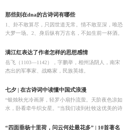
银河九天。《将进酒》“五花马、千金裘，呼儿将出
换美酒，与尔同销万古愁。”“君不见黄河之水天上
那些刻在dna的古诗词有哪些
来，奔流到海不复回。君不见高堂明镜悲白发，朝
1、卦不敢算尽，只因世道无常。情不敢至深，唯恐
如青丝暮成雪。人生得意须尽欢，莫使金尊空对
大梦一场。2、身后纵有万古名，不如生前一杯酒。
月。天生我材必有用，千金散尽还复来。烹羊宰牛
3、人心本炎凉，非世态过错。4、苍颜白发人衰
且为乐，会须一饮三百杯。岑夫子，丹丘生，将进
境，黄卷青灯人空心。5、山上走兔，林间睡狐，气
满江红表达了作者怎样的思想感情
酒，杯莫停。与君歌一曲，请君为我侧耳听。
吞江山如虎。6、清风徐徐徐凤年，年年有鱼鱼幼
岳飞（1103—1142），字鹏举，相州汤阴人，南宋
薇。7、世人不知何所求，那袭青衫放声笑：天不生
杰出的军事家、战略家，民族英雄。
我李淳罡，剑道万古如长夜！8、珍珠十斛，雪泥红
炉，素手蛮腰成孤。9、世间情爱，自古辛酸。10、
七夕 | 在古诗词中读懂中国式浪漫
无醇酒美人，不愿来此人间。
“银烛秋光冷画屏，轻罗小扇扑流萤。天阶夜色凉如
水，卧看牵牛织女星。”当我们读到杜牧这优美的诗
句，自然就想起牛郎织女鹊桥相会的动人传说。“迢
迢牵牛星，皎皎河汉女。纤纤擢素手，札札弄机
“四面垂杨十里荷，问云何处最花多” | 10首著名