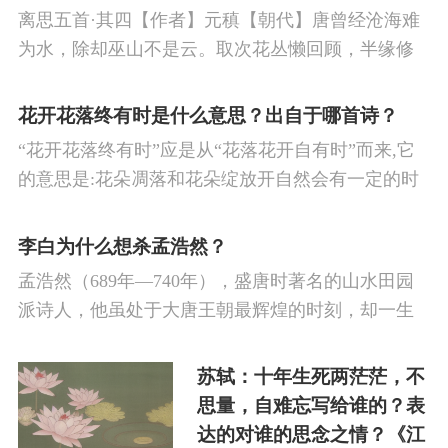
地由花丛中走过，懒得回头顾盼；这缘由，一半是
离思五首·其四【作者】元稹【朝代】唐曾经沧海难
因为修道人的清心寡欲，一半是因为曾经拥有过的
为水，除却巫山不是云。取次花丛懒回顾，半缘修
你。赏析此为悼念亡妻韦丛之作。诗人运用“索物以
道半缘君。译文曾经到临过沧海，别处的水就不足
托情”的比兴手法，以精警的词句，赞美了夫妻之间
为顾；若除了巫山，别处的云便不称其为云。仓促
花开花落终有时是什么意思？出自于哪首诗？
的恩爱，表达了对韦丛的忠贞与怀念之情。
地由花丛中走过，懒得回头顾盼；这缘由，一半是
“花开花落终有时”应是从“花落花开自有时”而来,它
因为修道人的清心寡欲，一半是因为曾经拥有过的
的意思是:花朵凋落和花朵绽放开自然会有一定的时
你。
候。
李白为什么想杀孟浩然？
孟浩然（689年—740年），盛唐时著名的山水田园
派诗人，他虽处于大唐王朝最辉煌的时刻，却一生
屡试不第，未能入仕，最终只得隐居于山水田园之
间，终日与友人饮酒赋诗，自得其乐，最终也因招
苏轼：十年生死两茫茫，不
待来访的好友王昌龄，因酒引发背疮恶化而于当晚
思量，自难忘写给谁的？表
去世。李白和孟浩然都是唐代著名的文学家，他们
达的对谁的思念之情？《江