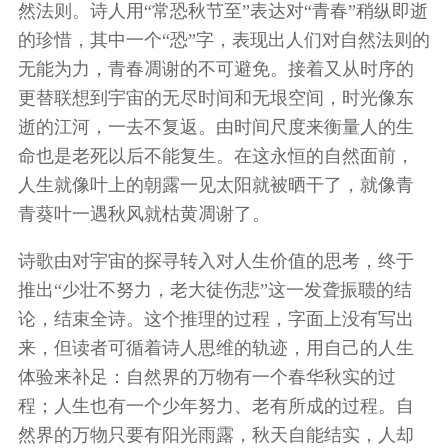
然法则。诗人用“常恐秋节至”表达对“青春”稍纵即逝
的珍惜，其中一个“恐”字，表现出人们对自然法则的
无能为力，青春凋谢的不可避免。接着又从时序的
更替联想到宇宙的无尽时间和无垠空间，时光像东
逝的江河，一去不复返。由时间尺度来衡量人的生
命也是老死以后不能复生。在这永恒的自然面前，
人生就像叶上的朝露一见太阳就被晒干了，就像青
青葵叶一遇秋风就枯黄凋谢了。
诗歌由对宇宙的探寻转入对人生价值的思考，终于
推出“少壮不努力，老大徒伤悲”这一发聋振聩的结
论，结束全诗。这个推理的过程，字面上没有写出
来，但读者可循着诗人思维的轨迹，用自己的人生
体验来补足：自然界的万物有一个春华秋实的过
程；人生也有一个少年努力、老有所成的过程。自
然界的万物只要有阳光雨露，秋天自能结实，人却