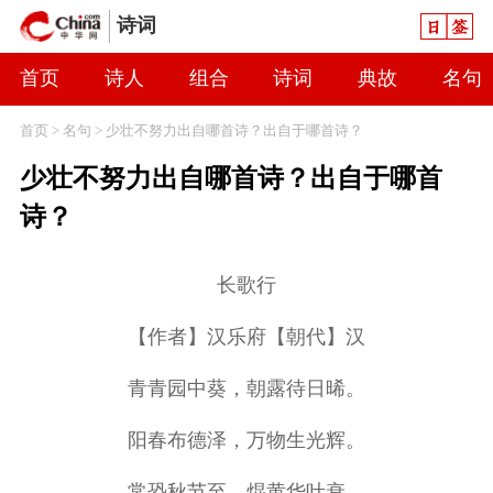
日签
诗词
首页
诗人
组合
诗词
典故
名句
首页
>
名句
> 少壮不努力出自哪首诗？出自于哪首诗？
少壮不努力出自哪首诗？出自于哪首
诗？
长歌行
【作者】汉乐府【朝代】汉
青青园中葵，朝露待日晞。
阳春布德泽，万物生光辉。
常恐秋节至，焜黄华叶衰。