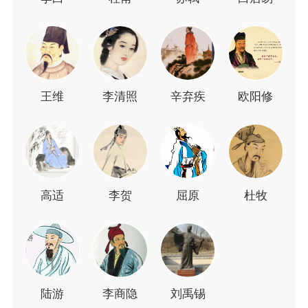
王维
李清照
辛弃疾
欧阳修
高适
李贺
屈原
杜牧
陆游
李商隐
刘禹锡