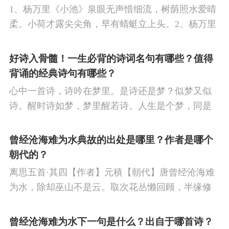
1、杨万里《小池》泉眼无声惜细流，树荫照水爱晴
柔。小荷才露尖尖角，早有蜻蜓立上头。2、杨万里
《晓出净慈寺送林子方》毕竟西湖六月中，风光不
与四时同。接天莲叶无穷碧，映日荷花别样红。
好诗入骨髓！一生必背的诗词名句有哪些？值得
背诵的经典诗句有哪些？
心中一首诗，诗吟在梦里。是诗还是梦？似梦又似
诗。醒时诗如梦，梦里醒若诗。人生是个梦，同是
一首诗。一朝梦断时，诗梦两不知。今天，我们就
来欣赏一下一生必背的诗词名句，每一句都足够惊
曾经沧海难为水典故的出处是哪里？作者是哪个
艳。
朝代的？
离思五首·其四【作者】元稹【朝代】唐曾经沧海难
为水，除却巫山不是云。取次花丛懒回顾，半缘修
道半缘君。译文曾经到临过沧海，别处的水就不足
为顾；若除了巫山，别处的云便不称其为云。仓促
曾经沧海难为水下一句是什么？出自于哪首诗？