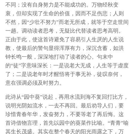
不同；没有自身努力是不能成功的。万物经秋变
衰，但却实现了生命的价值，因而不足伤悲；人则
不然，因“少壮不努力”而老无所成，就等于空走世间
一趟。调动读者思考，无疑比代替读者思考高明。
正由于此，使这首诗避免了容易引人生厌的人生说
教，使最后的警句显得浑厚有力，深沉含蓄，如洪
钟长鸣一般，深深地打动了读者的心。句末中
的“徒”字意味深长：一是说老大无成，人生等于虚度
了；二是说老年时才醒悟将于事无补，徒叹奈何，
意在强调必须及时努力。
此诗从“园中葵”说起，再用水流到海不复回打比方，
说明光阴如流水，一去不再回。最后劝导人们，要
珍惜青春年华，发奋努力，不要等老了再后悔。这
首诗借物言理，首先以园中的葵菜作比喻。“青青”喻
其生长茂盛。其实在整个春天的阳光雨露之下，万