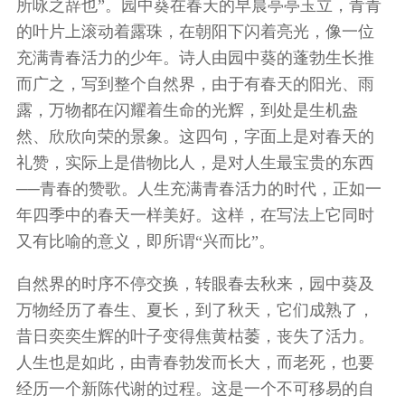
所咏之辞也”。园中葵在春天的早晨亭亭玉立，青青
的叶片上滚动着露珠，在朝阳下闪着亮光，像一位
充满青春活力的少年。诗人由园中葵的蓬勃生长推
而广之，写到整个自然界，由于有春天的阳光、雨
露，万物都在闪耀着生命的光辉，到处是生机盎
然、欣欣向荣的景象。这四句，字面上是对春天的
礼赞，实际上是借物比人，是对人生最宝贵的东西
──青春的赞歌。人生充满青春活力的时代，正如一
年四季中的春天一样美好。这样，在写法上它同时
又有比喻的意义，即所谓“兴而比”。
自然界的时序不停交换，转眼春去秋来，园中葵及
万物经历了春生、夏长，到了秋天，它们成熟了，
昔日奕奕生辉的叶子变得焦黄枯萎，丧失了活力。
人生也是如此，由青春勃发而长大，而老死，也要
经历一个新陈代谢的过程。这是一个不可移易的自