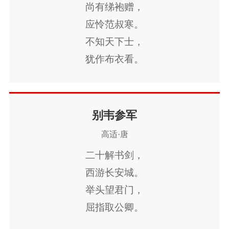
尚有绨袍赠，
胡骑凭陵杂风雨。
应怜范叔寒。
战士军前半死生，
不知天下士，
美人帐下犹歌舞。
犹作布衣看。
大漠穷秋塞草腓，
孤城落日斗兵稀。
身当恩遇常轻敌，
别韦参军
力尽关山未解围。
高适·唐
铁衣远戍辛勤久，
玉筋应啼别离后。
二十解书剑，
少妇城南欲断肠，
西游长安城。
征人蓟北空回首。
举头望君门，
边风飘飘那可度，
屈指取公卿。
绝域苍茫更何有。
国风冲融迈三五，