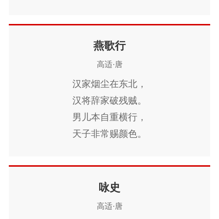
六翮飘飖私自怜，
一离京洛十馀年。
丈夫贫践应未足，
燕歌行
今日相逢无酒钱。
高适·唐
汉家烟尘在东北，
汉将辞家破残贼。
男儿本自重横行，
天子非常赐颜色。
摐金伐鼓下榆关，
旌旗逶迤碣石间。
校尉羽书飞瀚海，
咏史
单于猎火照狼山。
高适·唐
山川萧条极边土，