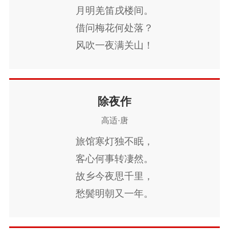
欢娱未尽分散去，
月明羌笛戌楼间。
使我惆怅惊心神。
借问梅花何处落？
丈夫不作儿女别，
风吹一夜满关山！
临歧涕泪沾衣巾。
除夜作
高适·唐
旅馆寒灯独不眠，
客心何事转凄然。
故乡今夜思千里，
愁鬓明朝又一年。