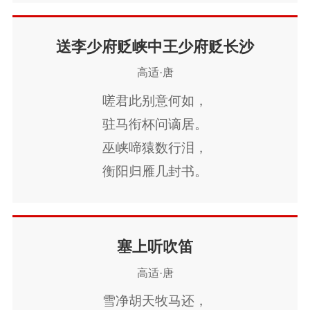
杀气三时作阵云，
朝廷欢乐弥寰宇。
寒声一夜传刁斗。
白璧皆言赐近臣，
送李少府贬峡中王少府贬长沙
相看白刃血纷纷，
布衣不得干明主。
高适·唐
死节从来岂顾勋。
归来洛阳无负郭，
嗟君此别意何如，
君不见沙场征战苦，
东过梁宋非吾土。
驻马衔杯问谪居。
至今犹忆李将军。
兔苑为农岁不登，
巫峡啼猿数行泪，
雁池垂钓心长苦。
衡阳归雁几封书。
世人遇我同众人，
青枫江上秋帆远，
唯君于我最相亲。
白帝城边古木疏。
且喜百年有交态，
圣代即今多雨露，
塞上听吹笛
未尝一日辞家贫。
暂时分手莫踌躇。
高适·唐
弹棋击筑白日晚，
纵酒高歌杨柳春。
雪净胡天牧马还，