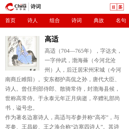
日签
诗词
首页
诗人
组合
诗词
典故
名句
高适
高适（704—765年），字达夫，
一字仲武，渤海蓨（今河北沧
州）人，后迁居宋州宋城（今河
南商丘睢阳）。安东都护高侃之孙，唐代大臣、
诗人。曾任刑部侍郎、散骑常侍，封渤海县候，
世称高常侍。于永泰元年正月病逝，卒赠礼部尚
书，谥号忠。
作为著名边塞诗人，高适与岑参并称“高岑”，与
岑参、王昌龄、王之涣合称“边塞四诗人”。其诗