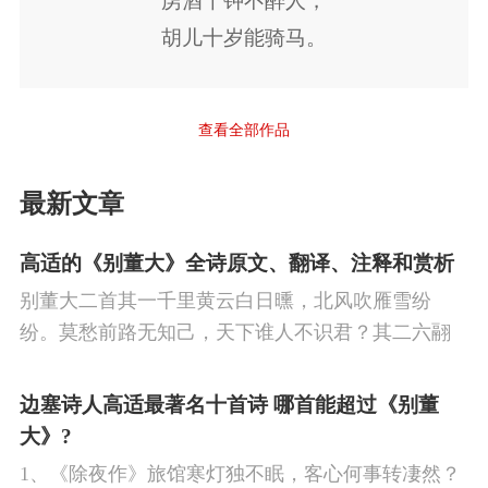
虏酒千钟不醉人，
战罢旄头空。
胡儿十岁能骑马。
万里不惜死，
一朝得成功。
画图麒麟阁，
查看全部作品
入朝明光宫。
最新文章
大笑向文士，
一经何足穷。
高适的《别董大》全诗原文、翻译、注释和赏析
古人昧此道，
别董大二首其一千里黄云白日曛，北风吹雁雪纷
往往成老翁。
纷。莫愁前路无知己，天下谁人不识君？其二六翮
飘飖私自怜，一离京洛十馀年。丈夫贫贱应未足，
今日相逢无酒钱。
边塞诗人高适最著名十首诗 哪首能超过《别董
大》?
1、《除夜作》旅馆寒灯独不眠，客心何事转凄然？