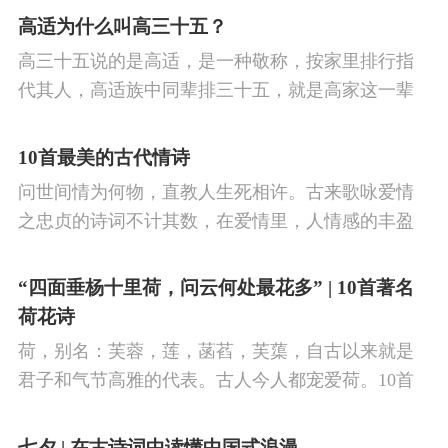
意诗什，以气质自高，每吟一篇，喜为好诗者称
高适为什么叫高三十五？
诵。
高三十五说的是高适，是一种敬称，按家里排行指
代其人，高适族中同辈排三十五，就是高家这一辈
所有男丁里排三十五位，因此得名。
10首最美的古代情诗
问世间情为何物，直教人生死相许。古来歌咏爱情
之忠贞的诗词不计其数，在爱情里，人情感的丰盈
曼妙，谨小慎微，惆怅难解与哀怨凄美均在诗人的
笔下生辉。10首绝美的爱情古诗词，与你一起感受
“四面垂杨十里荷，问云何处最花多” | 10首著名
情之幽微，爱之可贵。
荷花诗
荷，别名：芙蓉，莲，菡萏，芙蕖，自古以来就是
君子和气节高雅的代表。古人今人都宠爱荷。10首
古诗词，带你感受文字里的荷香幽韵。1、《小池》
杨万里泉眼无声惜细流，树阴照水爱晴柔。
七夕 | 在古诗词中读懂中国式浪漫