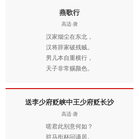
燕歌行
高适·唐
汉家烟尘在东北，
汉将辞家破残贼。
男儿本自重横行，
天子非常赐颜色。
摐金伐鼓下榆关，
旌旆逶迤碣石间。
校尉羽书飞瀚海，
送李少府贬峡中王少府贬长沙
单于猎火照狼山。
高适·唐
山川萧条极边土，
嗟君此别意何如？
胡骑凭陵杂风雨。
驻马衔杯问谪居。