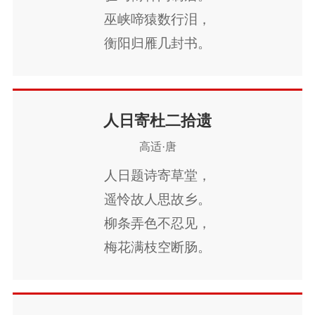
战士军前半死生，
巫峡啼猿数行泪，
美人帐下犹歌舞。
衡阳归雁几封书。
大漠穷秋塞草腓，
青枫江上秋帆远，
孤城落日斗兵稀。
白帝城边古木疏。
身当恩遇恒轻敌，
圣代即今多雨露，
人日寄杜二拾遗
力尽关山未解围。
暂时分手莫踌躇。
高适·唐
铁衣远戍辛勤久，
玉箸应啼别离后。
人日题诗寄草堂，
少妇城南欲断肠，
遥怜故人思故乡。
征人蓟北空回首。
柳条弄色不忍见，
边庭飘飖那可度，
梅花满枝空断肠。
绝域苍茫更何有。
身在远藩无所预，
杀气三时作阵云，
心怀百忧复千虑。