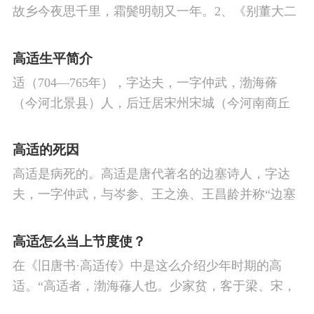
故乡今夜思千里，霜鬓明朝又一年。2、《别董大二
首》其一千里黄云白日曛，北风吹雁雪纷纷。莫愁
前路无知己，天下谁人不识君？其二六翮飘飖私自
高适生平简介
怜，一离京洛十余年。
适（704—765年），字达夫，一字仲武，渤海蓨
（今河北景县）人，后迁居宋州宋城（今河南商丘
睢阳）。安东都护高侃之孙，唐代大臣、诗人。曾
任刑部侍郎、散骑常侍，封渤海县侯，世称高常
高适的死因
侍。
高适是病死的。高适是唐代著名的边塞诗人，字达
夫，一字仲武，与岑参、王之涣、王昌龄并称“边塞
四诗人”。他非常有才华，可却是一路波折，仕途坎
坷。
高适怎么当上节度使？
在《旧唐书·高适传》中是这么介绍少年时期的高
适。“高适者，渤海蓚人也。少家贫，客于梁、宋，
以求丐自给。其性傲于权贵，窥察洞明。及冠始留