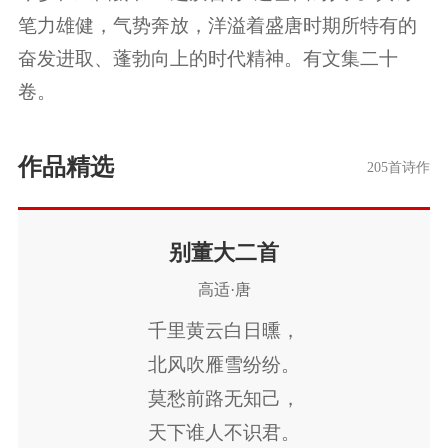
笔力雄健，气势奔放，洋溢着盛唐时期所特有的
奋发进取、蓬勃向上的时代精神。有文集二十
卷。
作品精选
205首诗作
别董大二首
高适·唐
千里黄云白日曛，
北风吹雁雪纷纷。
莫愁前路无知己，
天下谁人不识君。