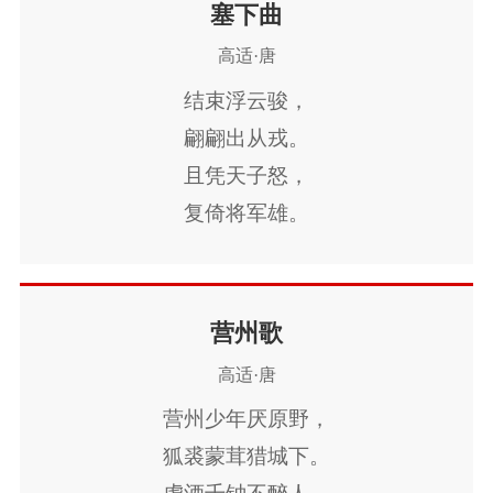
寒声一夜传刁斗。
今年人日空相忆，
塞下曲
相看白刃血纷纷，
明年人日知何处。
高适·唐
死节从来岂顾勋。
一卧东山三十春，
结束浮云骏，
君不见沙场征战苦，
岂知书剑老风尘。
翩翩出从戎。
至今犹忆李将军。
龙钟还忝二千石，
且凭天子怒，
愧尔东西南北人。
复倚将军雄。
万鼓雷殷地，
千旗火生风。
日轮驻霜戈，
营州歌
月魄悬雕弓。
高适·唐
青海阵云匝，
营州少年厌原野，
黑山兵气冲。
狐裘蒙茸猎城下。
战酣太白高，